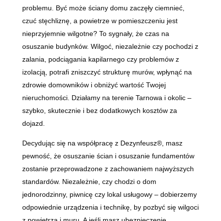
problemu. Być może ściany domu zaczęły ciemnieć,
czuć stęchliznę, a powietrze w pomieszczeniu jest
nieprzyjemnie wilgotne? To sygnały, że czas na
osuszanie budynków. Wilgoć, niezależnie czy pochodzi z
zalania, podciągania kapilarnego czy problemów z
izolacją, potrafi zniszczyć strukturę murów, wpłynąć na
zdrowie domowników i obniżyć wartość Twojej
nieruchomości. Działamy na terenie Tarnowa i okolic –
szybko, skutecznie i bez dodatkowych kosztów za
dojazd.
Decydując się na współpracę z Dezynfeusz®, masz
pewność, że osuszanie ścian i osuszanie fundamentów
zostanie przeprowadzone z zachowaniem najwyższych
standardów. Niezależnie, czy chodzi o dom
jednorodzinny, piwnicę czy lokal usługowy – dobierzemy
odpowiednie urządzenia i technikę, by pozbyć się wilgoci
z powietrza i muru. A jeśli masz ubezpieczenie,