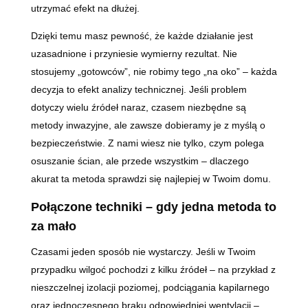
utrzymać efekt na dłużej.
Dzięki temu masz pewność, że każde działanie jest
uzasadnione i przyniesie wymierny rezultat. Nie
stosujemy „gotowców”, nie robimy tego „na oko” – każda
decyzja to efekt analizy technicznej. Jeśli problem
dotyczy wielu źródeł naraz, czasem niezbędne są
metody inwazyjne, ale zawsze dobieramy je z myślą o
bezpieczeństwie. Z nami wiesz nie tylko, czym polega
osuszanie ścian, ale przede wszystkim – dlaczego
akurat ta metoda sprawdzi się najlepiej w Twoim domu.
Połączone techniki – gdy jedna metoda to
za mało
Czasami jeden sposób nie wystarczy. Jeśli w Twoim
przypadku wilgoć pochodzi z kilku źródeł – na przykład z
nieszczelnej izolacji poziomej, podciągania kapilarnego
oraz jednoczesnego braku odpowiedniej wentylacji –