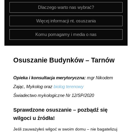
Dlaczego warto nas wybrać?
Więcej informacji nt. osuszania
Komu pomagamy i media o nas
Osuszanie Budynków – Tarnów
Opieka i konsultacja merytoryczna:
mgr Nikodem
Zając, Mykolog oraz
biolog terenowy
Świadectwo mykologiczne Nr 12/SP/2020
Sprawdzone osuszanie – pozbądź się
wilgoci u źródła!
Jeśli zauważyłeś wilgoć w swoim domu – nie bagatelizuj