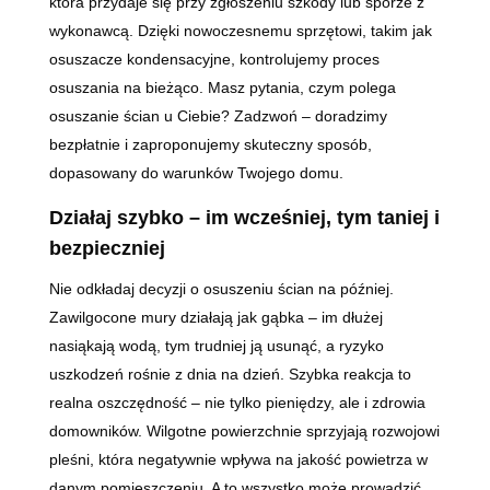
która przydaje się przy zgłoszeniu szkody lub sporze z
wykonawcą. Dzięki nowoczesnemu sprzętowi, takim jak
osuszacze kondensacyjne, kontrolujemy proces
osuszania na bieżąco. Masz pytania, czym polega
osuszanie ścian u Ciebie? Zadzwoń – doradzimy
bezpłatnie i zaproponujemy skuteczny sposób,
dopasowany do warunków Twojego domu.
Działaj szybko – im wcześniej, tym taniej i
bezpieczniej
Nie odkładaj decyzji o osuszeniu ścian na później.
Zawilgocone mury działają jak gąbka – im dłużej
nasiąkają wodą, tym trudniej ją usunąć, a ryzyko
uszkodzeń rośnie z dnia na dzień. Szybka reakcja to
realna oszczędność – nie tylko pieniędzy, ale i zdrowia
domowników. Wilgotne powierzchnie sprzyjają rozwojowi
pleśni, która negatywnie wpływa na jakość powietrza w
danym pomieszczeniu. A to wszystko może prowadzić