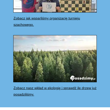
Zobacz jak wsparliśmy organizację turnieju
szachowego.
Zobacz nasz wkład w ekologię i sprawdź ile drzew już
posadziliśmy.