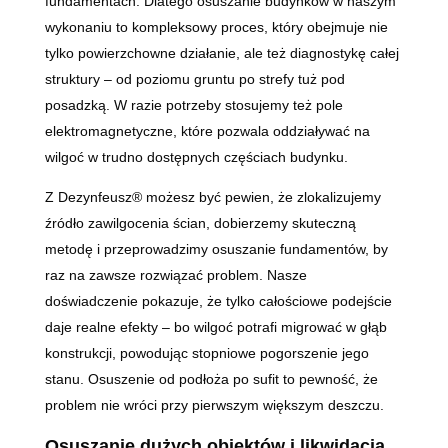
fundamentach. Dlatego osuszanie budynków w naszym
wykonaniu to kompleksowy proces, który obejmuje nie
tylko powierzchowne działanie, ale też diagnostykę całej
struktury – od poziomu gruntu po strefy tuż pod
posadzką. W razie potrzeby stosujemy też pole
elektromagnetyczne, które pozwala oddziaływać na
wilgoć w trudno dostępnych częściach budynku.
Z Dezynfeusz® możesz być pewien, że zlokalizujemy
źródło zawilgocenia ścian, dobierzemy skuteczną
metodę i przeprowadzimy osuszanie fundamentów, by
raz na zawsze rozwiązać problem. Nasze
doświadczenie pokazuje, że tylko całościowe podejście
daje realne efekty – bo wilgoć potrafi migrować w głąb
konstrukcji, powodując stopniowe pogorszenie jego
stanu. Osuszenie od podłoża po sufit to pewność, że
problem nie wróci przy pierwszym większym deszczu.
Osuszanie dużych obiektów i likwidacja