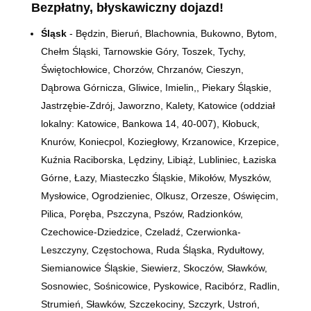
Bezpłatny, błyskawiczny dojazd!
Śląsk
- Będzin, Bieruń, Blachownia, Bukowno, Bytom,
Chełm Śląski, Tarnowskie Góry, Toszek, Tychy,
Świętochłowice, Chorzów, Chrzanów, Cieszyn,
Dąbrowa Górnicza, Gliwice, Imielin,, Piekary Śląskie,
Jastrzębie-Zdrój, Jaworzno, Kalety, Katowice (oddział
lokalny: Katowice, Bankowa 14,
40-007)
, Kłobuck,
Knurów, Koniecpol, Koziegłowy, Krzanowice, Krzepice,
Kuźnia Raciborska, Lędziny, Libiąż, Lubliniec, Łaziska
Górne, Łazy, Miasteczko Śląskie, Mikołów, Myszków,
Mysłowice, Ogrodzieniec, Olkusz, Orzesze, Oświęcim,
Pilica, Poręba, Pszczyna, Pszów, Radzionków,
Czechowice-Dziedzice, Czeladź, Czerwionka-
Leszczyny, Częstochowa, Ruda Śląska, Rydułtowy,
Siemianowice Śląskie, Siewierz, Skoczów, Sławków,
Sosnowiec, Sośnicowice, Pyskowice, Racibórz, Radlin,
Strumień, Sławków, Szczekociny, Szczyrk, Ustroń,