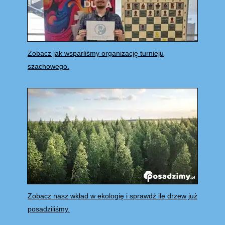
Zobacz jak wsparliśmy organizację turnieju
szachowego.
Zobacz nasz wkład w ekologię i sprawdź ile drzew już
posadziliśmy.