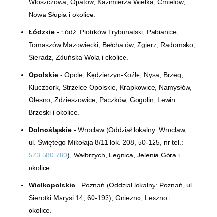
Włoszczowa, Opatów, Kazimierza Wielka, Ćmielów,
Nowa Słupia i okolice.
Łódzkie
- Łódź, Piotrków Trybunalski, Pabianice,
Tomaszów Mazowiecki, Bełchatów, Zgierz, Radomsko,
Sieradz, Zduńska Wola i okolice.
Opolskie
- Opole, Kędzierzyn-Koźle, Nysa, Brzeg,
Kluczbork, Strzelce Opolskie, Krapkowice, Namysłów,
Olesno, Zdzieszowice, Paczków, Gogolin, Lewin
Brzeski i okolice.
Dolnośląskie
- Wrocław (Oddział lokalny:
Wrocław,
ul.
Świętego Mikołaja 8/11 lok. 208, 50-125
, nr tel.:
573 580 789
), Wałbrzych, Legnica, Jelenia Góra i
okolice.
Wielkopolskie
- Poznań (Oddział lokalny:
Poznań, ul.
Sierotki Marysi 14, 60-193)
, Gniezno, Leszno i
okolice.