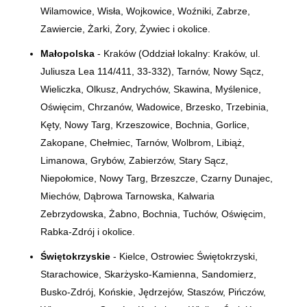
Wilamowice, Wisła, Wojkowice, Woźniki, Zabrze,
Zawiercie, Żarki, Żory, Żywiec i okolice.
Małopolska
- Kraków (Oddział lokalny: Kraków, ul.
Juliusza Lea 114/411, 33-332), Tarnów, Nowy Sącz,
Wieliczka, Olkusz, Andrychów, Skawina, Myślenice,
Oświęcim, Chrzanów, Wadowice, Brzesko, Trzebinia,
Kęty, Nowy Targ, Krzeszowice, Bochnia, Gorlice,
Zakopane, Chełmiec, Tarnów, Wolbrom, Libiąż,
Limanowa, Grybów, Zabierzów, Stary Sącz,
Niepołomice, Nowy Targ, Brzeszcze, Czarny Dunajec,
Miechów, Dąbrowa Tarnowska, Kalwaria
Zebrzydowska, Żabno, Bochnia, Tuchów, Oświęcim,
Rabka-Zdrój i okolice.
Świętokrzyskie
- Kielce, Ostrowiec Świętokrzyski,
Starachowice, Skarżysko-Kamienna, Sandomierz,
Busko-Zdrój, Końskie, Jędrzejów, Staszów, Pińczów,