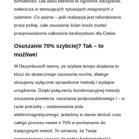
formalności. Dla wielu klientów to ogromne odciążenie,
zwłaszcza w stresujących sytuacjach związanych z
zalaniem. Co ważne – jeśli realizacja jest refundowana
przez polisę, całe osuszenie ścian może zostać
przeprowadzone całkowicie bezkosztowo dla Ciebie.
Osuszanie 70% szybciej? Tak – to
możliwe!
W Dezynfeusz® wiemy, że szybkie tempo działania to
klucz do skutecznego osuszania murów, dlatego
stosujemy wyłącznie sprawdzone metody i wydajne
urządzenia. Dzięki połączeniu kondensacyjnej metody
osuszania powietrza, osuszania podposadzkowego i – w
razie potrzeby – zastosowania pola
elektromagnetycznego, jesteśmy w stanie skrócić czas
całego procesu nawet o 70% w porównaniu do
tradycyjnych metod. To oznacza, że Twoje
pomieszczenia wracają do pełnej funkcjonalności