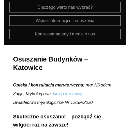
Dlaczego warto nas wybrać?
Więcej informacji nt. osuszania
Komu pomagamy i media o nas
Osuszanie Budynków –
Katowice
Opieka i konsultacja merytoryczna:
mgr Nikodem
Zając, Mykolog oraz
biolog terenowy
Świadectwo mykologiczne Nr 12/SP/2020
Skuteczne osuszanie – pozbądź się
wilgoci raz na zawsze!