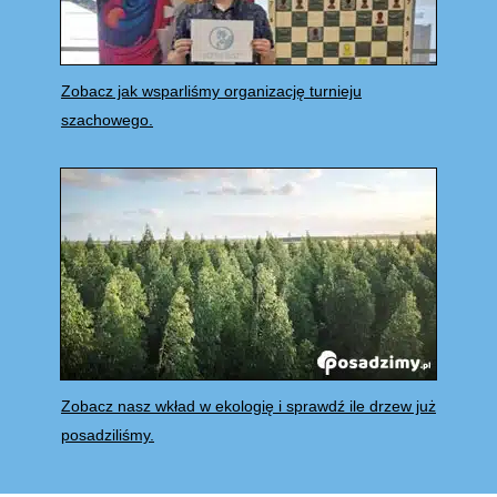
Zobacz jak wsparliśmy organizację turnieju
szachowego.
Zobacz nasz wkład w ekologię i sprawdź ile drzew już
posadziliśmy.