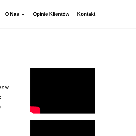
O Nas
Opinie Klientów
Kontakt
isz w
z
i