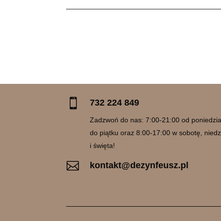

732 224 849
Zadzwoń do nas: 7:00-21:00 od poniedzia
do piątku oraz 8:00-17:00 w sobotę, niedz
i święta!

kontakt@dezynfeusz.pl