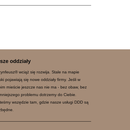
sze oddziały
ynfeusz® wciąż się rozwija. Stale na mapie
ski pojawiają się nowe oddziały firmy. Jeśli w
im mieście jeszcze nas nie ma - bez obaw, bez
mniejszego problemu dotrzemy do Ciebie.
teśmy wszędzie tam, gdzie nasze usługi DDD są
zbędne.