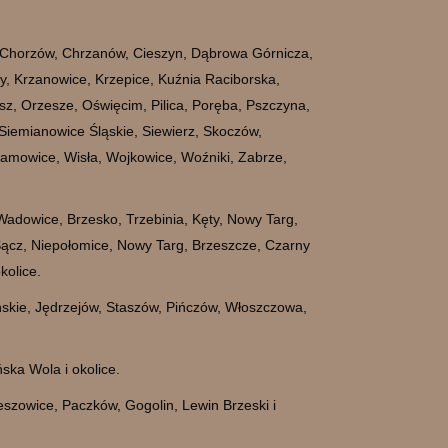
, Chorzów, Chrzanów, Cieszyn, Dąbrowa Górnicza,
owy, Krzanowice, Krzepice, Kuźnia Raciborska,
usz, Orzesze, Oświęcim, Pilica, Poręba, Pszczyna,
iemianowice Śląskie, Siewierz, Skoczów,
lamowice, Wisła, Wojkowice, Woźniki, Zabrze,
adowice, Brzesko, Trzebinia, Kęty, Nowy Targ,
Sącz, Niepołomice, Nowy Targ, Brzeszcze, Czarny
kolice.
ńskie, Jędrzejów, Staszów, Pińczów, Włoszczowa,
ska Wola i okolice.
eszowice, Paczków, Gogolin, Lewin Brzeski i