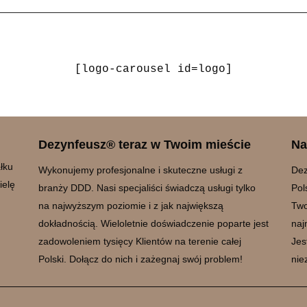
[logo-carousel id=logo]
Dezynfeusz® teraz w Twoim mieście
Na
łku
Wykonujemy profesjonalne i skuteczne usługi z
Dez
ielę
branży DDD. Nasi specjaliści świadczą usługi tylko
Pol
na najwyższym poziomie i z jak największą
Two
dokładnością. Wieloletnie doświadczenie poparte jest
naj
zadowoleniem tysięcy Klientów na terenie całej
Jes
Polski. Dołącz do nich i zażegnaj swój problem!
nie