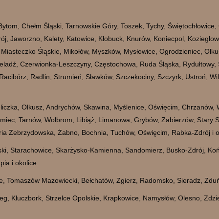
Bytom, Chełm Śląski, Tarnowskie Góry, Toszek, Tychy, Świętochłowice
Zdrój, Jaworzno, Kalety, Katowice, Kłobuck, Knurów, Koniecpol, Koziegł
y, Miasteczko Śląskie, Mikołów, Myszków, Mysłowice, Ogrodzieniec, Olk
ladź, Czerwionka-Leszczyny, Częstochowa, Ruda Śląska, Rydułtowy, S
acibórz, Radlin, Strumień, Sławków, Szczekociny, Szczyrk, Ustroń, Wi
iczka, Olkusz, Andrychów, Skawina, Myślenice, Oświęcim, Chrzanów, W
łmiec, Tarnów, Wolbrom, Libiąż, Limanowa, Grybów, Zabierzów, Stary 
a Zebrzydowska, Żabno, Bochnia, Tuchów, Oświęcim, Rabka-Zdrój i o
yski, Starachowice, Skarżysko-Kamienna, Sandomierz, Busko-Zdrój, Ko
ia i okolice.
ce, Tomaszów Mazowiecki, Bełchatów, Zgierz, Radomsko, Sieradz, Zduń
eg, Kluczbork, Strzelce Opolskie, Krapkowice, Namysłów, Olesno, Zdzi