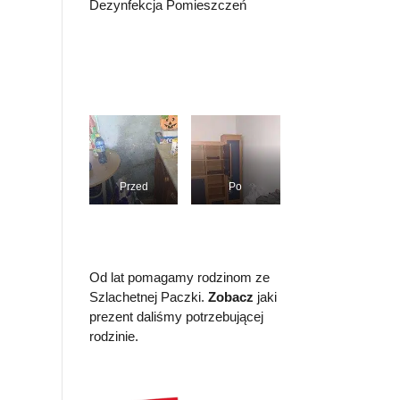
Dezynfekcja Pomieszczeń
Przed
Po
Od lat pomagamy rodzinom ze
Szlachetnej Paczki.
Zobacz
jaki
prezent daliśmy potrzebującej
rodzinie.