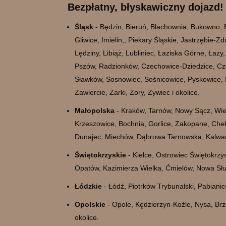
Bezpłatny, błyskawiczny dojazd!
Śląsk
- Będzin, Bieruń, Blachownia, Bukowno, 
Gliwice, Imielin,, Piekary Śląskie, Jastrzębie-
Lędziny, Libiąż, Lubliniec, Łaziska Górne, Łaz
Pszów, Radzionków, Czechowice-Dziedzice, Cze
Sławków, Sosnowiec, Sośnicowice, Pyskowice, R
Zawiercie, Żarki, Żory, Żywiec i okolice.
Małopolska
- Kraków, Tarnów, Nowy Sącz, Wiel
Krzeszowice, Bochnia, Gorlice, Zakopane, Che
Dunajec, Miechów, Dąbrowa Tarnowska, Kalwari
Świętokrzyskie
- Kielce, Ostrowiec Świętokrz
Opatów, Kazimierza Wielka, Ćmielów, Nowa Słup
Łódzkie
- Łódź, Piotrków Trybunalski, Pabiani
Opolskie
- Opole, Kędzierzyn-Koźle, Nysa, Brz
okolice.