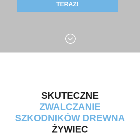
TERAZ!
;
SKUTECZNE
ZWALCZANIE
SZKODNIKÓW DREWNA
ŻYWIEC