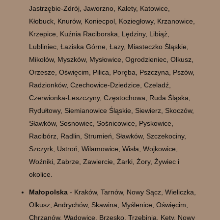
Jastrzębie-Zdrój, Jaworzno, Kalety, Katowice,
Kłobuck, Knurów, Koniecpol, Koziegłowy, Krzanowice,
Krzepice, Kuźnia Raciborska, Lędziny, Libiąż,
Lubliniec, Łaziska Górne, Łazy, Miasteczko Śląskie,
Mikołów, Myszków, Mysłowice, Ogrodzieniec, Olkusz,
Orzesze, Oświęcim, Pilica, Poręba, Pszczyna, Pszów,
Radzionków, Czechowice-Dziedzice, Czeladź,
Czerwionka-Leszczyny, Częstochowa, Ruda Śląska,
Rydułtowy, Siemianowice Śląskie, Siewierz, Skoczów,
Sławków, Sosnowiec, Sośnicowice, Pyskowice,
Racibórz, Radlin, Strumień, Sławków, Szczekociny,
Szczyrk, Ustroń, Wilamowice, Wisła, Wojkowice,
Woźniki, Zabrze, Zawiercie, Żarki, Żory, Żywiec i
okolice.
Małopolska
- Kraków, Tarnów, Nowy Sącz, Wieliczka,
Olkusz, Andrychów, Skawina, Myślenice, Oświęcim,
Chrzanów, Wadowice, Brzesko, Trzebinia, Kęty, Nowy