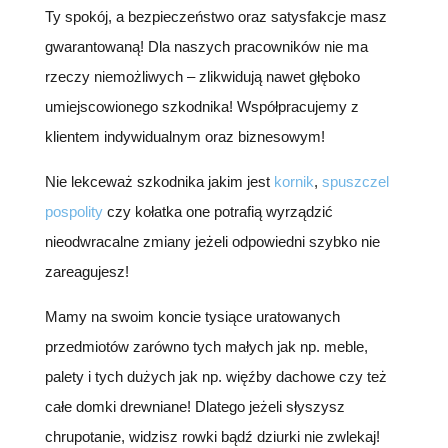
Ty spokój, a bezpieczeństwo oraz satysfakcje masz
gwarantowaną! Dla naszych pracowników nie ma
rzeczy niemożliwych – zlikwidują nawet głęboko
umiejscowionego szkodnika! Współpracujemy z
klientem indywidualnym oraz biznesowym!
Nie lekceważ szkodnika jakim jest
kornik
,
spuszczel
pospolity
czy kołatka one potrafią wyrządzić
nieodwracalne zmiany jeżeli odpowiedni szybko nie
zareagujesz!
Mamy na swoim koncie tysiące uratowanych
przedmiotów zarówno tych małych jak np. meble,
palety i tych dużych jak np. więźby dachowe czy też
całe domki drewniane! Dlatego jeżeli słyszysz
chrupotanie, widzisz rowki bądź dziurki nie zwlekaj!