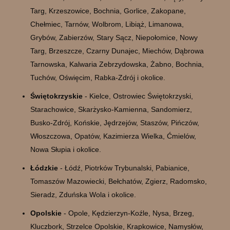
Targ, Krzeszowice, Bochnia, Gorlice, Zakopane,
Chełmiec, Tarnów, Wolbrom, Libiąż, Limanowa,
Grybów, Zabierzów, Stary Sącz, Niepołomice, Nowy
Targ, Brzeszcze, Czarny Dunajec, Miechów, Dąbrowa
Tarnowska, Kalwaria Zebrzydowska, Żabno, Bochnia,
Tuchów, Oświęcim, Rabka-Zdrój i okolice.
Świętokrzyskie
- Kielce, Ostrowiec Świętokrzyski,
Starachowice, Skarżysko-Kamienna, Sandomierz,
Busko-Zdrój, Końskie, Jędrzejów, Staszów, Pińczów,
Włoszczowa, Opatów, Kazimierza Wielka, Ćmielów,
Nowa Słupia i okolice.
Łódzkie
- Łódź, Piotrków Trybunalski, Pabianice,
Tomaszów Mazowiecki, Bełchatów, Zgierz, Radomsko,
Sieradz, Zduńska Wola i okolice.
Opolskie
- Opole, Kędzierzyn-Koźle, Nysa, Brzeg,
Kluczbork, Strzelce Opolskie, Krapkowice, Namysłów,