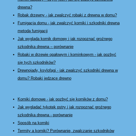
drewna?
Robak drzewny - jak zwalczyć robaki z drewna w domu?
Fumigacja domu - jak zwalczyć korniki i szkodniki drewna
metodą fumigacji
Jak wygląda kornik domowy i jak rozpoznać groźnego
szkodnika drewna – porównanie
Robaki w drzewie opałowym i kominkowym - jak pozbyć
się tych szkodników?
Drewnojady, ksylofagi - jak zwalczyć szkodniki drewna w
domu? Robaki jedzące drewno
Korniki domowe - jak pozbyć się korników z domu?
Jak wyglądać tykotek pstry i jak rozpoznać groźnego
szkodnika drewna - porównanie
Sposób na korniki
Termity a korniki? Porównanie, zwalczanie szkodników