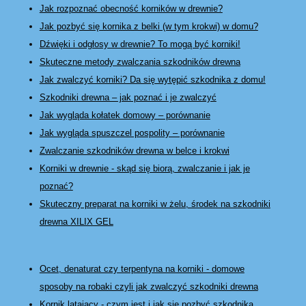
Jak rozpoznać obecność korników w drewnie?
Jak pozbyć się kornika z belki (w tym krokwi) w domu?
Dźwięki i odgłosy w drewnie? To mogą być korniki!
Skuteczne metody zwalczania szkodników drewna
Jak zwalczyć korniki? Da się wytępić szkodnika z domu!
Szkodniki drewna – jak poznać i je zwalczyć
Jak wygląda kołatek domowy – porównanie
Jak wygląda spuszczel pospolity – porównanie
Zwalczanie szkodników drewna w belce i krokwi
Korniki w drewnie - skąd się biorą, zwalczanie i jak je
poznać?
Skuteczny preparat na korniki w żelu, środek na szkodniki
drewna XILIX GEL
Ocet, denaturat czy terpentyna na korniki - domowe
sposoby na robaki czyli jak zwalczyć szkodniki drewna
Kornik latający - czym jest i jak się pozbyć szkodnika