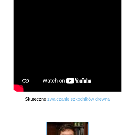
Skuteczne
zwalczanie szkodników drewna