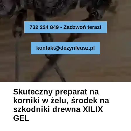
732 224 849 - Zadzwoń teraz!
kontakt@dezynfeusz.pl
Skuteczny preparat na
korniki w żelu, środek na
szkodniki drewna XILIX
GEL