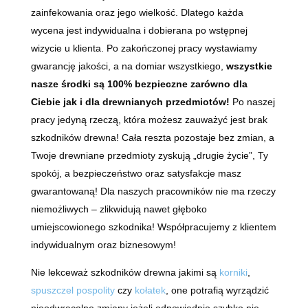
zainfekowania oraz jego wielkość. Dlatego każda
wycena jest indywidualna i dobierana po wstępnej
wizycie u klienta. Po zakończonej pracy wystawiamy
gwarancję jakości, a na domiar wszystkiego,
wszystkie
nasze środki są 100% bezpieczne zarówno dla
Ciebie jak i dla drewnianych przedmiotów!
Po naszej
pracy jedyną rzeczą, która możesz zauważyć jest brak
szkodników drewna! Cała reszta pozostaje bez zmian, a
Twoje drewniane przedmioty zyskują „drugie życie”, Ty
spokój, a bezpieczeństwo oraz satysfakcje masz
gwarantowaną! Dla naszych pracowników nie ma rzeczy
niemożliwych – zlikwidują nawet głęboko
umiejscowionego szkodnika! Współpracujemy z klientem
indywidualnym oraz biznesowym!
Nie lekceważ szkodników drewna jakimi są
korniki
,
spuszczel pospolity
czy
kołatek
, one potrafią wyrządzić
nieodwracalne zmiany jeżeli odpowiednio szybko nie