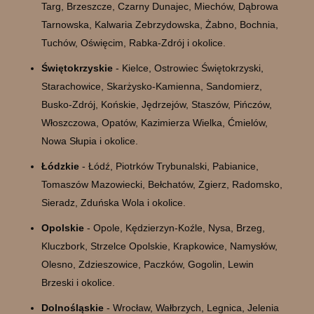
Targ, Brzeszcze, Czarny Dunajec, Miechów, Dąbrowa
Tarnowska, Kalwaria Zebrzydowska, Żabno, Bochnia,
Tuchów, Oświęcim, Rabka-Zdrój i okolice.
Świętokrzyskie
- Kielce, Ostrowiec Świętokrzyski,
Starachowice, Skarżysko-Kamienna, Sandomierz,
Busko-Zdrój, Końskie, Jędrzejów, Staszów, Pińczów,
Włoszczowa, Opatów, Kazimierza Wielka, Ćmielów,
Nowa Słupia i okolice.
Łódzkie
- Łódź, Piotrków Trybunalski, Pabianice,
Tomaszów Mazowiecki, Bełchatów, Zgierz, Radomsko,
Sieradz, Zduńska Wola i okolice.
Opolskie
- Opole, Kędzierzyn-Koźle, Nysa, Brzeg,
Kluczbork, Strzelce Opolskie, Krapkowice, Namysłów,
Olesno, Zdzieszowice, Paczków, Gogolin, Lewin
Brzeski i okolice.
Dolnośląskie
- Wrocław, Wałbrzych, Legnica, Jelenia