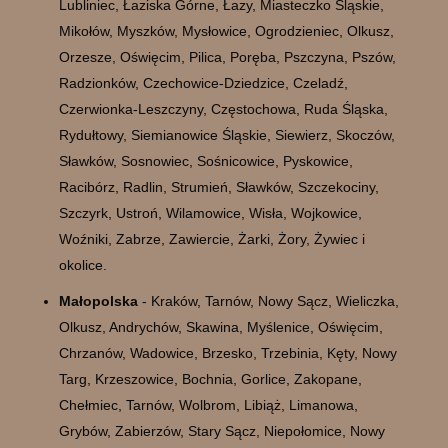
Lubliniec, Łaziska Górne, Łazy, Miasteczko Śląskie,
Mikołów, Myszków, Mysłowice, Ogrodzieniec, Olkusz,
Orzesze, Oświęcim, Pilica, Poręba, Pszczyna, Pszów,
Radzionków, Czechowice-Dziedzice, Czeladź,
Czerwionka-Leszczyny, Częstochowa, Ruda Śląska,
Rydułtowy, Siemianowice Śląskie, Siewierz, Skoczów,
Sławków, Sosnowiec, Sośnicowice, Pyskowice,
Racibórz, Radlin, Strumień, Sławków, Szczekociny,
Szczyrk, Ustroń, Wilamowice, Wisła, Wojkowice,
Woźniki, Zabrze, Zawiercie, Żarki, Żory, Żywiec i
okolice.
Małopolska
- Kraków, Tarnów, Nowy Sącz, Wieliczka,
Olkusz, Andrychów, Skawina, Myślenice, Oświęcim,
Chrzanów, Wadowice, Brzesko, Trzebinia, Kęty, Nowy
Targ, Krzeszowice, Bochnia, Gorlice, Zakopane,
Chełmiec, Tarnów, Wolbrom, Libiąż, Limanowa,
Grybów, Zabierzów, Stary Sącz, Niepołomice, Nowy