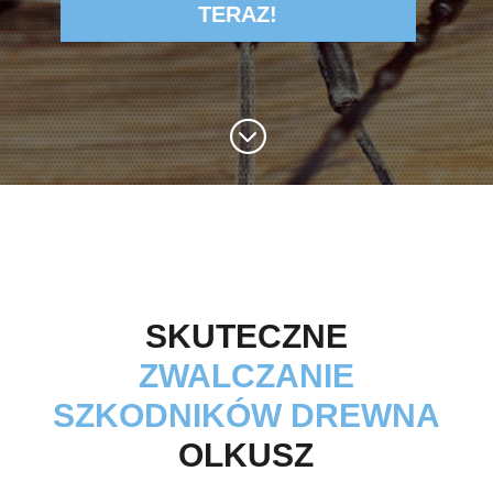
TERAZ!
;
SKUTECZNE
ZWALCZANIE
SZKODNIKÓW DREWNA
OLKUSZ