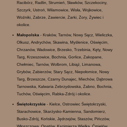
Racibórz, Radlin, Strumień, Sławków, Szczekociny,
Szczyrk, Ustroń, Wilamowice, Wisła, Wojkowice,
Woźniki, Zabrze, Zawiercie, Żarki, Żory, Żywiec i
okolice.
Małopolska
- Kraków, Tarnów, Nowy Sącz, Wieliczka,
Olkusz, Andrychów, Skawina, Myślenice, Oświęcim,
Chrzanów, Wadowice, Brzesko, Trzebinia, Kęty, Nowy
Targ, Krzeszowice, Bochnia, Gorlice, Zakopane,
Chełmiec, Tarnów, Wolbrom, Libiąż, Limanowa,
Grybów, Zabierzów, Stary Sącz, Niepołomice, Nowy
Targ, Brzeszcze, Czarny Dunajec, Miechów, Dąbrowa
Tarnowska, Kalwaria Zebrzydowska, Żabno, Bochnia,
Tuchów, Oświęcim, Rabka-Zdrój i okolice.
Świętokrzyskie
- Kielce, Ostrowiec Świętokrzyski,
Starachowice, Skarżysko-Kamienna, Sandomierz,
Busko-Zdrój, Końskie, Jędrzejów, Staszów, Pińczów,
Włoszczowa, Opatów, Kazimierza Wielka, Ćmielów,