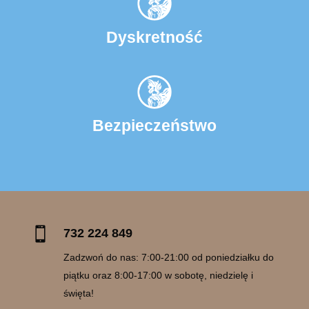
Dyskretność
Bezpieczeństwo

732 224 849
Zadzwoń do nas: 7:00-21:00 od poniedziałku do
piątku oraz 8:00-17:00 w sobotę, niedzielę i
święta!