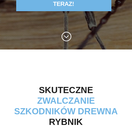
TERAZ!
;
SKUTECZNE
ZWALCZANIE
SZKODNIKÓW DREWNA
RYBNIK