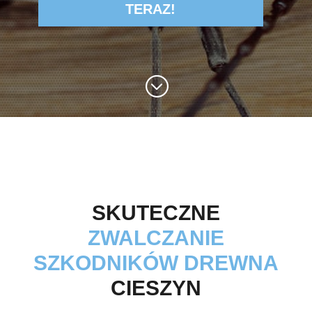
TERAZ!
;
SKUTECZNE
ZWALCZANIE
SZKODNIKÓW DREWNA
CIESZYN