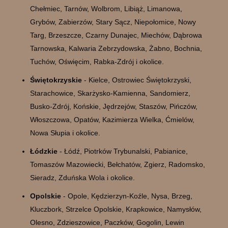
Chełmiec, Tarnów, Wolbrom, Libiąż, Limanowa,
Grybów, Zabierzów, Stary Sącz, Niepołomice, Nowy
Targ, Brzeszcze, Czarny Dunajec, Miechów, Dąbrowa
Tarnowska, Kalwaria Zebrzydowska, Żabno, Bochnia,
Tuchów, Oświęcim, Rabka-Zdrój i okolice.
Świętokrzyskie
- Kielce, Ostrowiec Świętokrzyski,
Starachowice, Skarżysko-Kamienna, Sandomierz,
Busko-Zdrój, Końskie, Jędrzejów, Staszów, Pińczów,
Włoszczowa, Opatów, Kazimierza Wielka, Ćmielów,
Nowa Słupia i okolice.
Łódzkie
- Łódź, Piotrków Trybunalski, Pabianice,
Tomaszów Mazowiecki, Bełchatów, Zgierz, Radomsko,
Sieradz, Zduńska Wola i okolice.
Opolskie
- Opole, Kędzierzyn-Koźle, Nysa, Brzeg,
Kluczbork, Strzelce Opolskie, Krapkowice, Namysłów,
Olesno, Zdzieszowice, Paczków, Gogolin, Lewin