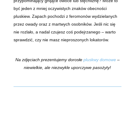
przypominający gnijące owoce lub stęchliznę? Może to
być jeden z mniej oczywistych znaków obecności
pluskiew. Zapach pochodzi z feromonów wydzielanych
przez owady oraz z martwych osobników. Jeśli nic się
nie rozlało, a nadal czujesz coś podejrzanego – warto
sprawdzić, czy nie masz nieproszonych lokatorów.
Na zdjęciach prezentujemy dorosłe
pluskwy domowe
–
niewielkie, ale niezwykle uporczywe pasożyty!