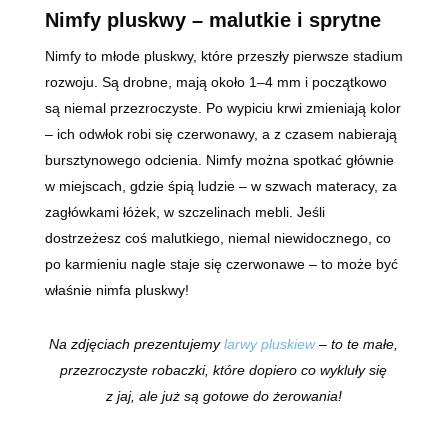
Nimfy pluskwy – malutkie i sprytne
Nimfy to młode pluskwy, które przeszły pierwsze stadium
rozwoju. Są drobne, mają około 1–4 mm i początkowo
są niemal przezroczyste. Po wypiciu krwi zmieniają kolor
– ich odwłok robi się czerwonawy, a z czasem nabierają
bursztynowego odcienia. Nimfy można spotkać głównie
w miejscach, gdzie śpią ludzie – w szwach materacy, za
zagłówkami łóżek, w szczelinach mebli. Jeśli
dostrzeżesz coś malutkiego, niemal niewidocznego, co
po karmieniu nagle staje się czerwonawe – to może być
właśnie nimfa pluskwy!
Na zdjęciach prezentujemy
larwy pluskiew
– to te małe,
przezroczyste robaczki, które dopiero co wykluły się
z jaj, ale już są gotowe do żerowania!