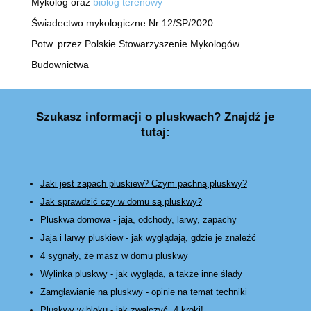
Mykolog oraz
biolog terenowy
Świadectwo mykologiczne Nr 12/SP/2020
Potw. przez Polskie Stowarzyszenie Mykologów
Budownictwa
Szukasz informacji o pluskwach? Znajdź je
tutaj:
Jaki jest zapach pluskiew? Czym pachną pluskwy?
Jak sprawdzić czy w domu są pluskwy?
Pluskwa domowa - jaja, odchody, larwy, zapachy
Jaja i larwy pluskiew - jak wyglądają, gdzie je znaleźć
4 sygnały, że masz w domu pluskwy
Wylinka pluskwy - jak wygląda, a także inne ślady
Zamgławianie na pluskwy
- opinie na temat techniki
Pluskwy w bloku - jak zwalczyć, 4 kroki!