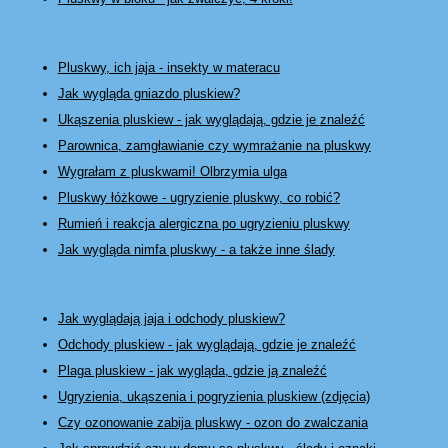
Pluskwy, ich jaja - insekty w materacu
Jak wygląda gniazdo pluskiew?
Ukąszenia pluskiew - jak wyglądają, gdzie je znaleźć
Parownica, zamgławianie czy wymrażanie na pluskwy
Wygrałam z pluskwami! Olbrzymia ulga
Pluskwy łóżkowe
- ugryzienie pluskwy, co robić?
Rumień i reakcja alergiczna po ugryzieniu pluskwy
Jak wygląda nimfa pluskwy - a także inne ślady
Jak wyglądają jaja i odchody pluskiew?
Odchody pluskiew - jak wyglądają, gdzie je znaleźć
Plaga pluskiew - jak wygląda, gdzie ją znaleźć
Ugryzienia, ukąszenia i pogryzienia pluskiew (zdjęcia)
Czy ozonowanie zabija pluskwy - ozon do zwalczania