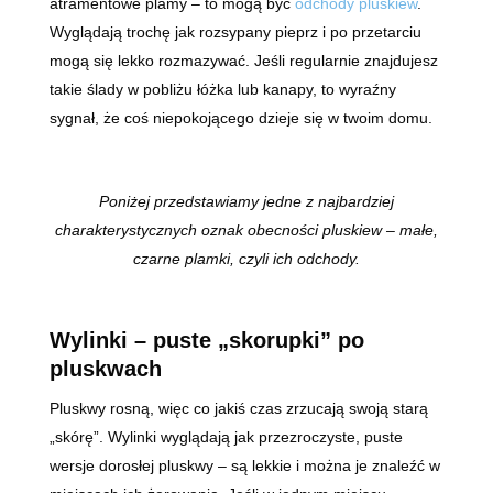
atramentowe plamy – to mogą być
odchody pluskiew
.
Wyglądają trochę jak rozsypany pieprz i po przetarciu
mogą się lekko rozmazywać. Jeśli regularnie znajdujesz
takie ślady w pobliżu łóżka lub kanapy, to wyraźny
sygnał, że coś niepokojącego dzieje się w twoim domu.
Poniżej przedstawiamy jedne z najbardziej
charakterystycznych oznak obecności pluskiew – małe,
czarne plamki, czyli ich odchody.
Wylinki – puste „skorupki” po
pluskwach
Pluskwy rosną, więc co jakiś czas zrzucają swoją starą
„skórę”. Wylinki wyglądają jak przezroczyste, puste
wersje dorosłej pluskwy – są lekkie i można je znaleźć w