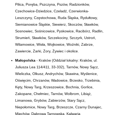
Pilica, Poręba, Pszczyna, Pszów, Radzionków,
Czechowice-Dziedzice, Czeladź, Czerwionka-
Leszczyny, Częstochowa, Ruda Śląska, Rydułtowy,
Siemianowice Śląskie, Siewierz, Skoczów, Sławków,
Sosnowiec, Sośnicowice, Pyskowice, Racibórz, Radlin,
Strumień, Sławków, Szczekociny, Szczyrk, Ustroń,
Wilamowice, Wisła, Wojkowice, Woźniki, Zabrze,
Zawiercie, Żarki, Żory, Żywiec i okolice.
Małopolska
- Kraków (Oddział lokalny: Kraków, ul.
Juliusza Lea 114/411, 33-332), Tarnów, Nowy Sącz,
Wieliczka, Olkusz, Andrychów, Skawina, Myślenice,
Oświęcim, Chrzanów, Wadowice, Brzesko, Trzebinia,
Kęty, Nowy Targ, Krzeszowice, Bochnia, Gorlice,
Zakopane, Chełmiec, Tarnów, Wolbrom, Libiąż,
Limanowa, Grybów, Zabierzów, Stary Sącz,
Niepołomice, Nowy Targ, Brzeszcze, Czarny Dunajec,
Miechów, Dąbrowa Tarnowska, Kalwaria