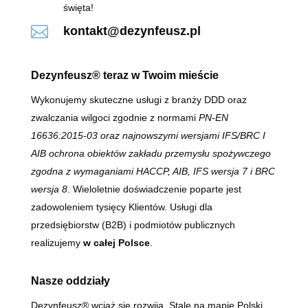
święta!

kontakt@dezynfeusz.pl
Dezynfeusz® teraz w Twoim mieście
Wykonujemy skuteczne usługi z branży DDD oraz
zwalczania wilgoci zgodnie z normami
PN-EN
16636:2015-03 oraz najnowszymi wersjami IFS/BRC I
AIB
ochrona obiektów zakładu przemysłu spożywczego
zgodna z wymaganiami HACCP, AIB, IFS wersja 7 i BRC
wersja 8
. Wieloletnie doświadczenie poparte jest
zadowoleniem tysięcy Klientów. Usługi dla
przedsiębiorstw (B2B) i podmiotów publicznych
realizujemy
w całej Polsce
.
Nasze oddziały
Dezynfeusz® wciąż się rozwija. Stale na mapie Polski