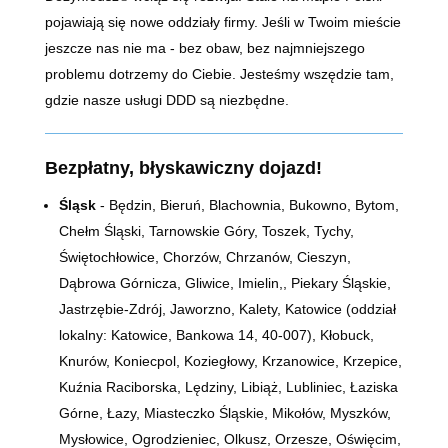
pojawiają się nowe oddziały firmy. Jeśli w Twoim mieście
jeszcze nas nie ma - bez obaw, bez najmniejszego
problemu dotrzemy do Ciebie. Jesteśmy wszędzie tam,
gdzie nasze usługi DDD są niezbędne.
Bezpłatny, błyskawiczny dojazd!
Śląsk
- Będzin, Bieruń, Blachownia, Bukowno, Bytom,
Chełm Śląski, Tarnowskie Góry, Toszek, Tychy,
Świętochłowice, Chorzów, Chrzanów, Cieszyn,
Dąbrowa Górnicza, Gliwice, Imielin,, Piekary Śląskie,
Jastrzębie-Zdrój, Jaworzno, Kalety, Katowice (oddział
lokalny: Katowice, Bankowa 14,
40-007)
, Kłobuck,
Knurów, Koniecpol, Koziegłowy, Krzanowice, Krzepice,
Kuźnia Raciborska, Lędziny, Libiąż, Lubliniec, Łaziska
Górne, Łazy, Miasteczko Śląskie, Mikołów, Myszków,
Mysłowice, Ogrodzieniec, Olkusz, Orzesze, Oświęcim,