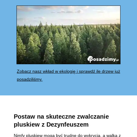
Zobacz nasz wkład w ekologię i sprawdź ile drzew już
posadziliśmy.
P
ostaw na skuteczne zwalczanie
pluskiew z Dezynfeuszem
Nimfy pluskiew mogą być trudne do wykrycia, a walka z