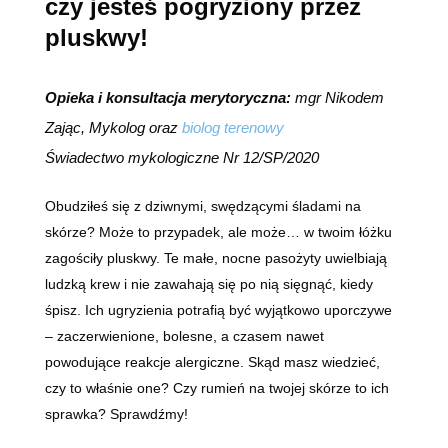
czy jesteś pogryziony przez
pluskwy!
Opieka i konsultacja merytoryczna:
mgr Nikodem
Zając, Mykolog oraz
biolog terenowy
Świadectwo mykologiczne Nr 12/SP/2020
Obudziłeś się z dziwnymi, swędzącymi śladami na
skórze? Może to przypadek, ale może… w twoim łóżku
zagościły pluskwy. Te małe, nocne pasożyty uwielbiają
ludzką krew i nie zawahają się po nią sięgnąć, kiedy
śpisz. Ich ugryzienia potrafią być wyjątkowo uporczywe
– zaczerwienione, bolesne, a czasem nawet
powodujące reakcje alergiczne. Skąd masz wiedzieć,
czy to właśnie one? Czy rumień na twojej skórze to ich
sprawka? Sprawdźmy!