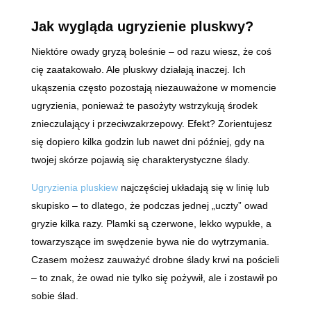
Jak wygląda ugryzienie pluskwy?
Niektóre owady gryzą boleśnie – od razu wiesz, że coś
cię zaatakowało. Ale pluskwy działają inaczej. Ich
ukąszenia często pozostają niezauważone w momencie
ugryzienia, ponieważ te pasożyty wstrzykują środek
znieczulający i przeciwzakrzepowy. Efekt? Zorientujesz
się dopiero kilka godzin lub nawet dni później, gdy na
twojej skórze pojawią się charakterystyczne ślady.
Ugryzienia pluskiew
najczęściej układają się w linię lub
skupisko – to dlatego, że podczas jednej „uczty” owad
gryzie kilka razy. Plamki są czerwone, lekko wypukłe, a
towarzyszące im swędzenie bywa nie do wytrzymania.
Czasem możesz zauważyć drobne ślady krwi na pościeli
– to znak, że owad nie tylko się pożywił, ale i zostawił po
sobie ślad.