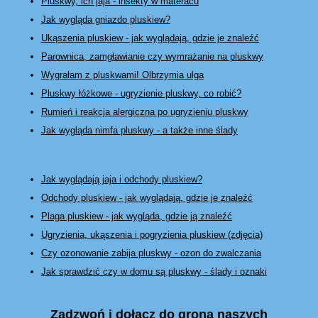
Pluskwy, ich jaja - insekty w materacu
Jak wygląda gniazdo pluskiew?
Ukąszenia pluskiew - jak wyglądają, gdzie je znaleźć
Parownica, zamgławianie czy wymrażanie na pluskwy
Wygrałam z pluskwami! Olbrzymia ulga
Pluskwy łóżkowe
- ugryzienie pluskwy, co robić?
Rumień i reakcja alergiczna po ugryzieniu pluskwy
Jak wygląda nimfa pluskwy - a także inne ślady
Jak wyglądają jaja i odchody pluskiew?
Odchody pluskiew - jak wyglądają, gdzie je znaleźć
Plaga pluskiew - jak wygląda, gdzie ją znaleźć
Ugryzienia, ukąszenia i pogryzienia pluskiew (zdjęcia)
Czy ozonowanie zabija pluskwy - ozon do zwalczania
Jak sprawdzić czy w domu są pluskwy - ślady i oznaki
Zadzwoń i dołącz do grona naszych