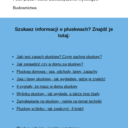
Budownictwa
Szukasz informacji o pluskwach? Znajdź je
tutaj:
Jaki jest zapach pluskiew? Czym pachną pluskwy?
Jak sprawdzić czy w domu są pluskwy?
Pluskwa domowa - jaja, odchody, larwy, zapachy
Jaja i larwy pluskiew - jak wyglądają, gdzie je znaleźć
4 sygnały, że masz w domu pluskwy
Wylinka pluskwy - jak wygląda, a także inne ślady
Zamgławianie na pluskwy
- opinie na temat techniki
Pluskwy w bloku - jak zwalczyć, 4 kroki!