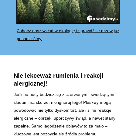
Zobacz nasz wkład w ekologię i sprawdź ile drzew już
posadziliśmy.
Nie lekceważ rumienia i reakcji
alergicznej!
Jeśli po nocy budzisz się z czerwonymi, swędzącymi
śladami na skórze, nie ignoruj tego! Pluskwy mogą
powodować nie tylko dyskomfort, ale i silne reakcje
alergiczne – obrzęk, uporczywy świąd, a nawet stany
zapalne. Samo łagodzenie objawów to za mało –
kluczowe jest pozbycie się źródła problemu.