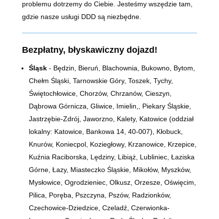
problemu dotrzemy do Ciebie. Jesteśmy wszędzie tam,
gdzie nasze usługi DDD są niezbędne.
Bezpłatny, błyskawiczny dojazd!
Śląsk
- Będzin, Bieruń, Blachownia, Bukowno, Bytom,
Chełm Śląski, Tarnowskie Góry, Toszek, Tychy,
Świętochłowice, Chorzów, Chrzanów, Cieszyn,
Dąbrowa Górnicza, Gliwice, Imielin,, Piekary Śląskie,
Jastrzębie-Zdrój, Jaworzno, Kalety, Katowice (oddział
lokalny: Katowice, Bankowa 14,
40-007)
, Kłobuck,
Knurów, Koniecpol, Koziegłowy, Krzanowice, Krzepice,
Kuźnia Raciborska, Lędziny, Libiąż, Lubliniec, Łaziska
Górne, Łazy, Miasteczko Śląskie, Mikołów, Myszków,
Mysłowice, Ogrodzieniec, Olkusz, Orzesze, Oświęcim,
Pilica, Poręba, Pszczyna, Pszów, Radzionków,
Czechowice-Dziedzice, Czeladź, Czerwionka-