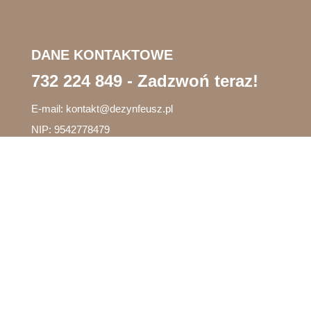
DANE KONTAKTOWE
732 224 849
- Zadzwoń teraz!
E-mail:
kontakt@dezynfeusz.pl
NIP: 9542778479
NASZE ODDZIAŁY
Śląsk
- Będzin, Bieruń, Blachownia, Bukowno, Bytom,
Chełm Śląski, Tarnowskie Góry, Toszek, Tychy,
Świętochłowice, Chorzów, Chrzanów, Cieszyn,
Dąbrowa Górnicza, Gliwice, Imielin,, Piekary Śląskie,
Jastrzębie-Zdrój, Jaworzno, Kalety, Katowice,
Kłobuck, Knurów, Koniecpol, Koziegłowy, Krzanowice,